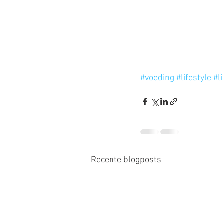
#voeding
#lifestyle
#l
Recente blogposts