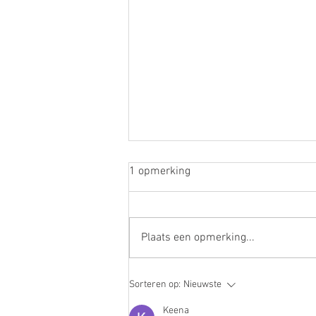
1 opmerking
Plaats een opmerking...
Hoe draagt onze huid bij aan
Sorteren op:
Nieuwste
ons immuunsysteem?
Keena