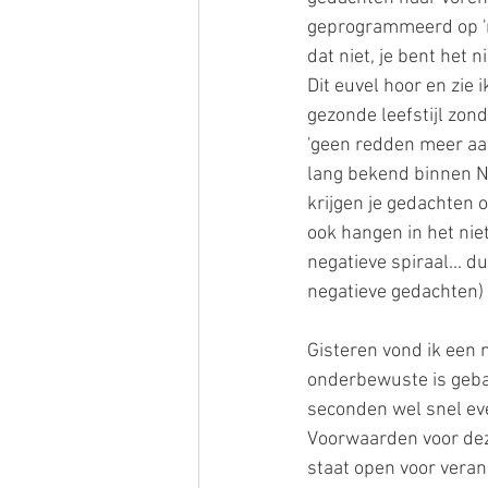
geprogrammeerd op 'neg
dat niet, je bent het n
Dit euvel hoor en zie
gezonde leefstijl zond
'geen redden meer aan
lang bekend binnen NL
krijgen je gedachten o
ook hangen in het nie
negatieve spiraal... du
negatieve gedachten) e
Gisteren vond ik een 
onderbewuste is geba
seconden wel snel eve
Voorwaarden voor deze
staat open voor verand