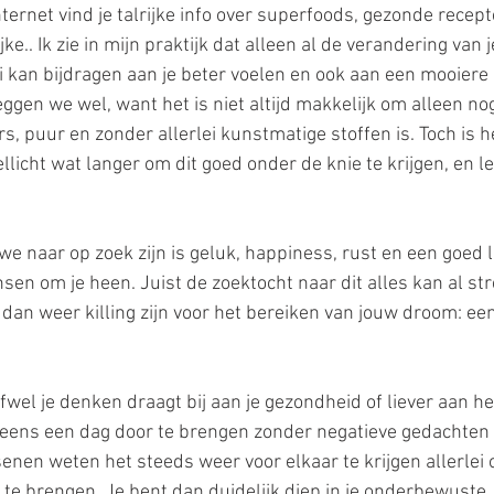
internet vind je talrijke info over superfoods, gezonde recep
ke.. Ik zie in mijn praktijk dat alleen al de verandering van j
kan bijdragen aan je beter voelen en ook aan een mooiere 
ggen we wel, want het is niet altijd makkelijk om alleen no
s, puur en zonder allerlei kunstmatige stoffen is. Toch is h
llicht wat langer om dit goed onder de knie te krijgen, en l
e naar op zoek zijn is geluk, happiness, rust en een goed l
sen om je heen. Juist de zoektocht naar dit alles kan al st
n dan weer killing zijn voor het bereiken van jouw droom: e
fwel je denken draagt bij aan je gezondheid of liever aan het
r eens een dag door te brengen zonder negatieve gedachten o
enen weten het steeds weer voor elkaar te krijgen allerlei
te brengen. Je bent dan duidelijk diep in je onderbewuste 