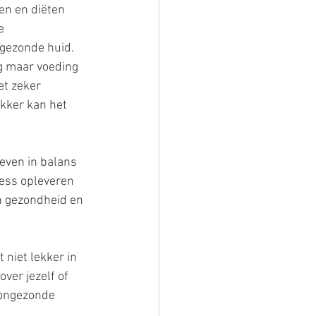
ten en diëten 
e 
gezonde huid. 
g maar voeding 
et zeker 
ekker kan het 
even in balans 
ress opleveren 
en gezondheid en 
 niet lekker in 
ver jezelf of 
 ongezonde 