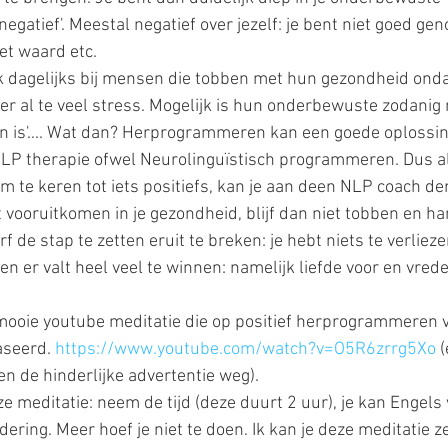
atief'. Meestal negatief over jezelf: je bent niet goed genoe
iet waard etc.
 ik dagelijks bij mensen die tobben met hun gezondheid ond
er al te veel stress. Mogelijk is hun onderbewuste zodanig n
 is'.... Wat dan? Herprogrammeren kan een goede oplossing z
P therapie ofwel Neurolinguïstisch programmeren. Dus als
m te keren tot iets positiefs, kan je aan deen NLP coach denk
t vooruitkomen in je gezondheid, blijf dan niet tobben en ha
rf de stap te zetten eruit te breken: je hebt niets te verliez
n er valt heel veel te winnen: namelijk liefde voor en vrede 
mooie youtube meditatie die op positief herprogrammeren v
seerd. 
https://www.youtube.com/watch?v=O5R6zrrg5Xo
 
n de hinderlijke advertentie weg).
 meditatie: neem de tijd (deze duurt 2 uur), je kan Engels 
ering. Meer hoef je niet te doen. Ik kan je deze meditatie 