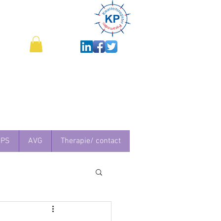
IPS
AVG
Therapie/ contact