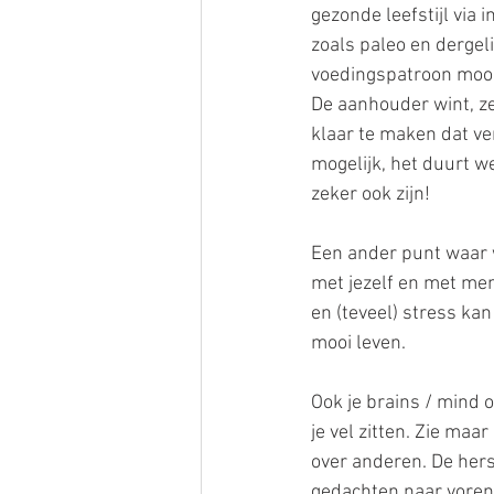
gezonde leefstijl via 
zoals paleo en dergelij
voedingspatroon mooi 
De aanhouder wint, ze
klaar te maken dat ver
mogelijk, het duurt we
zeker ook zijn!
Een ander punt waar w
met jezelf en met men
en (teveel) stress ka
mooi leven.
Ook je brains / mind o
je vel zitten. Zie maa
over anderen. De hers
gedachten naar voren 