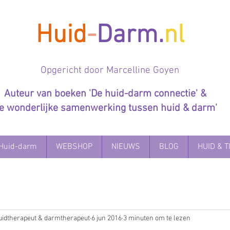
Huid
-
Darm.
nl
Op
gericht door Marcelline Goyen
Auteur van boeken 'De huid-darm connectie' &
De wonderlijke samenwerking tussen huid & darm'
Huid-darm
WEBSHOP
NIEUWS
BLOG
HUID & T
uidtherapeut & darmtherapeut
6 jun 2016
3 minuten om te lezen