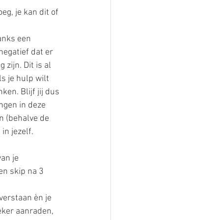
g, je kan dit of 
anks een 
egatief dat er 
ijn. Dit is al 
 je hulp wilt 
en. Blijf jij dus 
ngen in deze 
en (behalve de 
in jezelf.
an je 
(en skip na 3 
verstaan èn je 
zeker aanraden, 