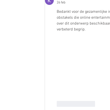
26 feb
Bedankt voor de gezamenlijke in
obstakels die online entertain
over dit onderwerp beschikbaa
verbeterd begrip.
Like
Reageren