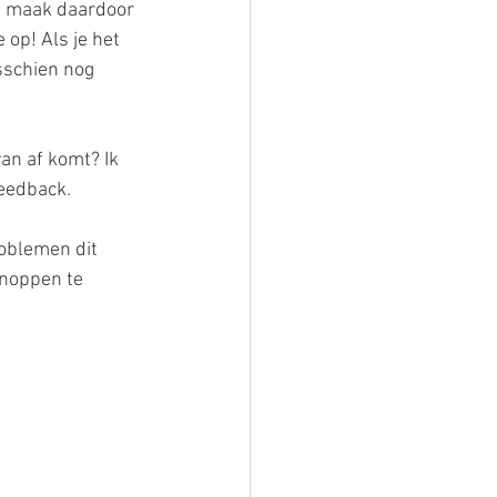
, maak daardoor 
op! Als je het 
sschien nog 
an af komt? Ik 
eedback. 
oblemen dit 
noppen te 