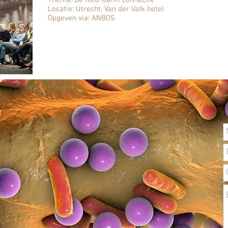
Thema: De huid-darm connectie
Locatie: Utrecht, Van der Valk hotel
Opgeven via: ANBOS