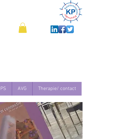
IPS
AVG
Therapie/ contact