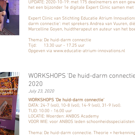
UPDATE: 2020-10-19: met 175 deelnemers en een gew
het een bijzonder 1e digitale Expert Clinic samen me
Expert Clinic van Stichting Educatie Atrium Innovation
darm connectie': met sprekers Andrea van Vuuren, diët
Marcelline Goyen, huidtherapeut en auteur van het bo
Thema: De huid-darm connectie
Tijd: 13.30 uur - 17.25 uur
Opgeven via www.educatie-atrium-innovations.nl
WORKSHOPS 'De huid-darm connecti
2020
July 23, 2020
WORKSHOPS 'De huid-darm connectie'
DATA: 24-7 (vol), 10-8 (vol), 14-9 (vol), 31-9 (vol).
TIJD: 10.00 - 16.00 uur
LOCATIE: Woerden: ANBOS Academy
VOOR WIE:
voor ANBOS leden schoonheidsspecialisten
Thema: De huid-darm connectie. Theorie + herkenning i