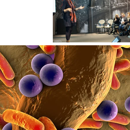
ADRESGEGEVENS:
Mau de Jongstraat 7
5302 VB ZALTBOMMEL
WEB:
www.huid-darm.nl
MAIL: info@huid-darm
VOLG ONS OP SOCIAL MEDIA