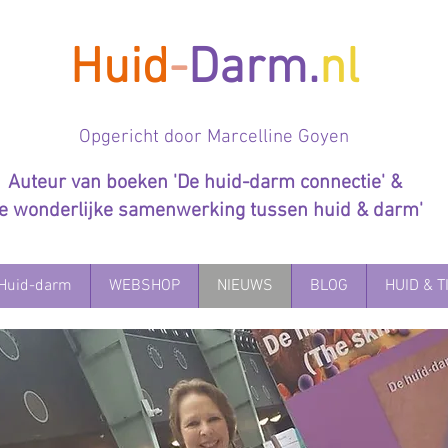
Huid
-
Darm.
nl
Op
gericht door Marcelline Goyen
Auteur van boeken 'De huid-darm connectie' &
De wonderlijke samenwerking tussen huid & darm'
Huid-darm
WEBSHOP
NIEUWS
BLOG
HUID & T