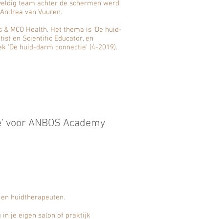
eldig team achter de schermen werd
t Andrea van Vuuren.
s & MCO Health. Het thema is 'De huid-
ist en Scientific Educator, en
ek 'De huid-darm connectie' (4-2019).
e' voor ANBOS Academy
 en huidtherapeuten.
n je eigen salon of praktijk