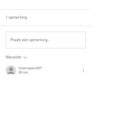
1 opmerking
Pigmentproblematiek in de
Medicatie en ons 
Plaats een opmerking...
schijnwerpers
microbioom?
Nieuwste
mepovapelut827
08 mei
Het wordt duidelijk dat de interpretaties geen 
overdrijving kennen en gegrond blijven. De 
bewijsstandaard die hier wordt gehanteerd is 
consequent hoog. De website bevat relevant 
aanvullend materiaal over het onderwerp. 
Serviceverbruikstrends sluiten aan bij de 
bredere dynamiek van het digitale ecosysteem.