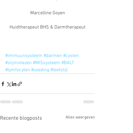
Marcelline Goyen
Huidtherapeut BHS & Darmtherapeut
#immuunsysteem
#darmen
#cysten
#slijmvliezen
#MISsysteem
#BALT
#lymfocyten
#voeding
#leefstijl
Alles weergeven
Recente blogposts