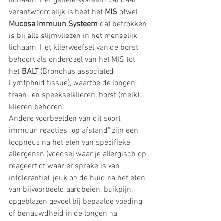
lichaam. Het gehele systeem dat daar 
verantwoordelijk is heet het 
MIS 
ofwel 
Mucosa Immuun Systeem 
dat betrokken 
is bij alle slijmvliezen in het menselijk 
lichaam. Het klierweefsel van de borst 
behoort als onderdeel van het MIS tot 
het 
BALT
 (Bronchus associated 
Lymfphoid tissue), waartoe de longen, 
traan- en speekselklieren, borst (melk) 
klieren behoren.
Andere voorbeelden van dit soort 
immuun reacties "op afstand" zijn een 
loopneus na het eten van specifieke 
allergenen (voedsel waar je allergisch op 
reageert of waar er sprake is van 
intolerantie), jeuk op de huid na het eten 
van bijvoorbeeld aardbeien, buikpijn, 
opgeblazen gevoel bij bepaalde voeding 
of benauwdheid in de longen na 