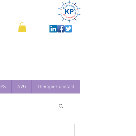
IPS
AVG
Therapie/ contact