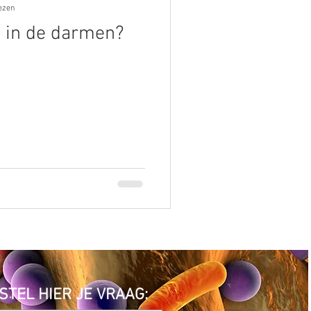
ezen
 in de darmen?
STEL HIER JE VRAAG: