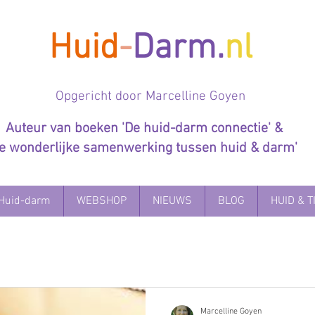
Huid
-
Darm.
nl
Op
gericht door Marcelline Goyen
Auteur van boeken 'De huid-darm connectie' &
De wonderlijke samenwerking tussen huid & darm'
Huid-darm
WEBSHOP
NIEUWS
BLOG
HUID & T
Marcelline Goyen